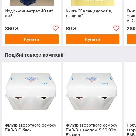
Йодіс-концентрат 40 мг/
Книга "Селен,здоров'я,
Книг
дм3
людина"
скип
А. С
акти
360
80
280
₴
₴
Курт
Д.
Купити
Купити
Подібні товари компанії
Фільтр зворотного осмосу
Фільтр зворотного осмосу
Побу
ЕАВ-3 С блок
ЕАВ-3 з анодом Si99,99%
звор
Ековод
ЕАВ-