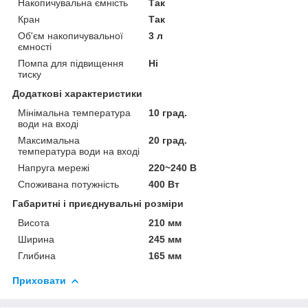
Накопичувальна ємність
Так
Кран
Так
Об'єм накопичувальної
3 л
ємності
Помпа для підвищення
Ні
тиску
Додаткові характеристики
Мінімальна температура
10 град.
води на вході
Максимальна
20 град.
температура води на вході
Напруга мережі
220~240 В
Споживана потужність
400 Вт
Габаритні і приєднувальні розміри
Висота
210 мм
Ширина
245 мм
Глибина
165 мм
Приховати