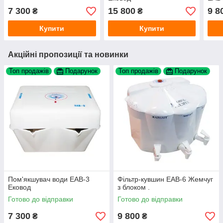
7 300
15 800
9 8
₴
₴
Купити
Купити
Акційні пропозиції та новинки
Топ продажів
Подарунок
Топ продажів
Подарунок
Пом'якшувач води ЕАВ-3
Фільтр-кувшин ЕАВ-6 Жемчуг
Ековод
з блоком .
Готово до відправки
Готово до відправки
7 300
9 800
₴
₴