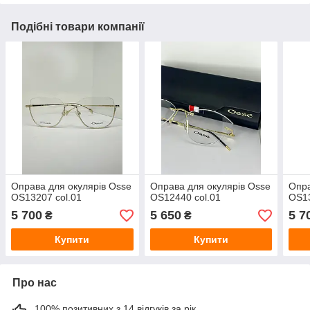
Подібні товари компанії
Оправа для окулярів Osse
Оправа для окулярів Osse
Опра
OS13207 col.01
OS12440 col.01
OS13
5 700
5 650
5 7
₴
₴
Купити
Купити
Про нас
100% позитивних з 14 відгуків за рік