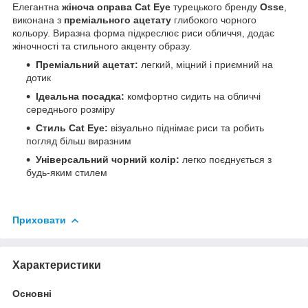
Елегантна
жіноча оправа Cat Eye
турецького бренду
Osse
,
виконана з
преміального ацетату
глибокого чорного
кольору. Виразна форма підкреслює риси обличчя, додає
жіночності та стильного акценту образу.
Преміальний ацетат:
легкий, міцний і приємний на
дотик
Ідеальна посадка:
комфортно сидить на обличчі
середнього розміру
Стиль Cat Eye:
візуально піднімає риси та робить
погляд більш виразним
Універсальний чорний колір:
легко поєднується з
будь-яким стилем
Приховати
Характеристики
Основні