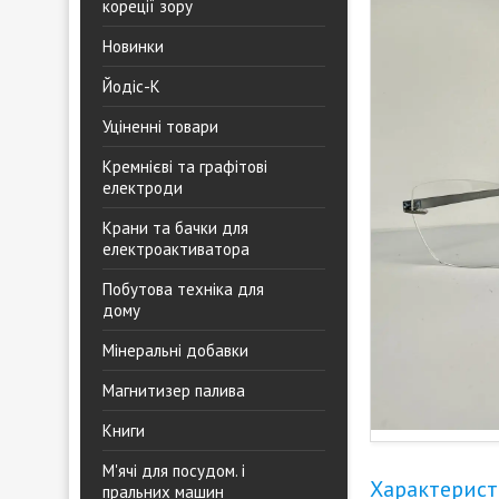
кореції зору
Новинки
Йодіс-К
Уціненні товари
Кремнієві та графітові
електроди
Крани та бачки для
електроактиватора
Побутова техніка для
дому
Мінеральні добавки
Магнитизер палива
Книги
М'ячі для посудом. і
Характерис
пральних машин