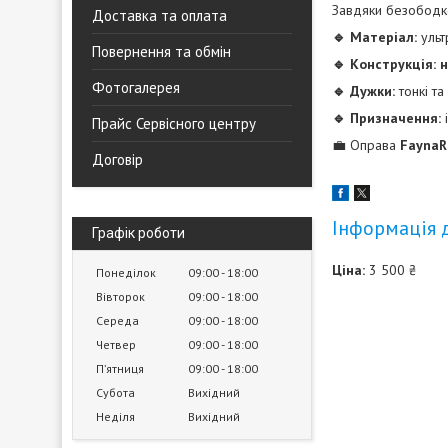
Завдяки безободко
Доставка та оплата
🔹 Матеріал:
ульт
Повернення та обмін
🔹 Конструкція: 
Фотогалерея
🔹 Дужки:
тонкі та
🔹 Призначення:
Прайс Сервісного центру
💼 Оправа
FaynaR
Договір
Інформація 
Графік роботи
Ціна:
3 500 ₴
Понеділок
09:00
18:00
Вівторок
09:00
18:00
Середа
09:00
18:00
Четвер
09:00
18:00
Пʼятниця
09:00
18:00
Субота
Вихідний
Неділя
Вихідний