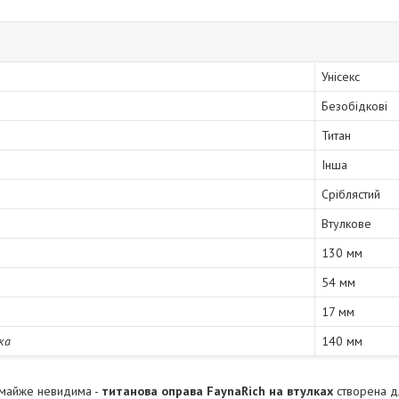
Унісекс
Безобідкові
Титан
Інша
Сріблястий
Втулкове
130 мм
54 мм
17 мм
ка
140 мм
і майже невидима -
титанова оправа
FaynaRich на втулках
створена дл