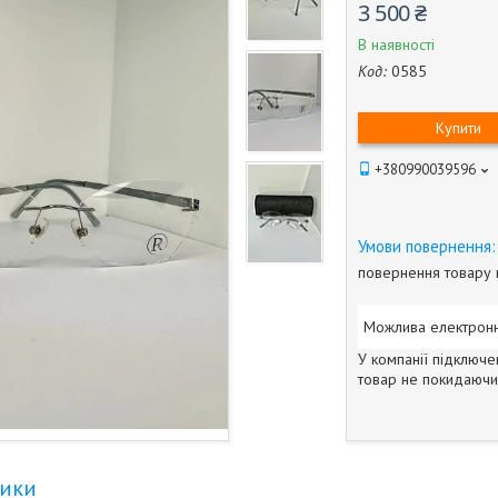
3 500 ₴
В наявності
Код:
0585
Купити
+380990039596
повернення товару 
У компанії підключе
товар не покидаючи 
тики