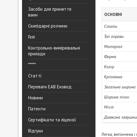
Засоби для приняття
ОСНОВНІ
ванн
Скипідарні розчини
Стать
Тип оправи
Гелі
Матеріал
Контрольно-вимірювальні
прилади
Форма
*****
Колір
Статті
Кріплення
Переваги ЕАВ Ековод
Загальна ширина
Ширина лінзи
Новини
Міст
Патенти
Довжина завушни
Сертифікати та ліцензії
Відгуки
Легка, витончена 