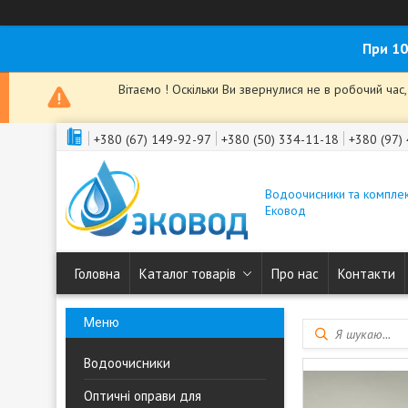
При 10
Вітаємо ! Оскільки Ви звернулися не в робочий ча
+380 (67) 149-92-97
+380 (50) 334-11-18
+380 (97)
Водоочисники та комплек
Ековод
Головна
Каталог товарів
Про нас
Контакти
Водоочисники
Оптичні оправи для