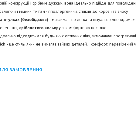
вій конструкції і срібним дужкам, вона ідеально підійде для повсякден
ралегкий і міцний
титан
- гіпоалергенний, стійкий до корозії та зносу
на втулках (безобідкова)
- максимально легка та візуально «невидима»
 елегантні,
сріблястого кольору
, з комфортною посадкою
ідеально підходить для будь-яких оптичних лінз, включаючи прогресивні 
ich
- це стиль, який не вимагає зайвих деталей, і комфорт, перевірений 
для замовлення