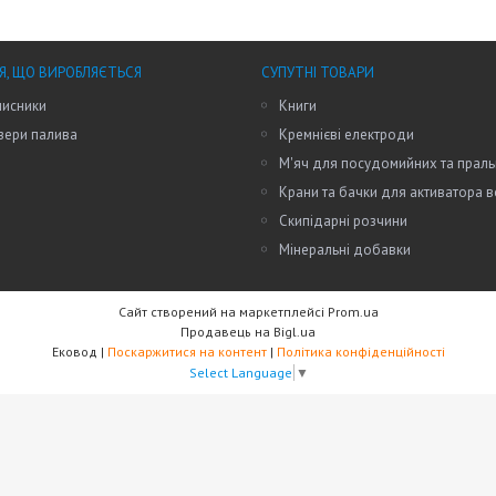
Я, ЩО ВИРОБЛЯЄТЬСЯ
СУПУТНІ ТОВАРИ
исники
Книги
зери палива
Кремнієві електроди
М'яч для посудомийних та прал
Крани та бачки для активатора 
Скипідарні розчини
Мінеральні добавки
Сайт створений на маркетплейсі
Prom.ua
Продавець на Bigl.ua
Ековод |
Поскаржитися на контент
|
Політика конфіденційності
Select Language
▼