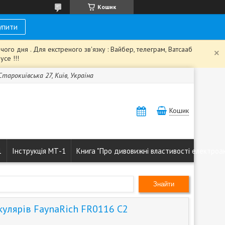
Кошик
упити
го дня . Для екстреного зв'язку : Вайбер, телеграм, Ватсааб
се !!!
 Старокиївська 27, Київ, Україна
Кошик
1
Інструкція МТ-1
Книга "Про дивовижні властивості електроа
Знайти
кулярів FaynaRich FR0116 C2