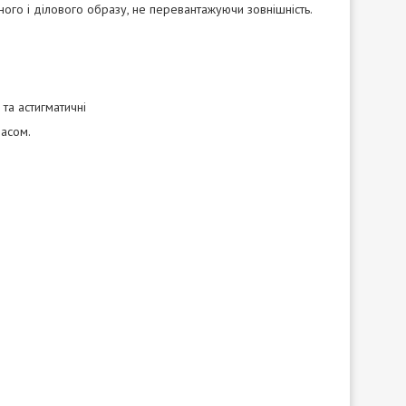
ного і ділового образу, не перевантажуючи зовнішність.
та астигматичні
часом.