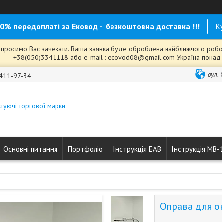
0% передоплаті за Ековод - безкоштовна доставка !!!
К
с, просимо Вас зачекати. Ваша заявка буде оброблена найближчого робочо
+38(050)3341118 або e-mail : ecovod08@gmail.com Україна понад у
вул.
 411-97-34
туючі торгової марки
Основні питання
Портфоліо
Інструкція ЕАВ
Інструкція МВ-
Оправа для о