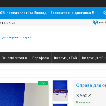
0% передоплаті за Ековод - безкоштовна доставка !!!
К
вул.
 411-97-34
туючі торгової марки
Основні питання
Портфоліо
Інструкція ЕАВ
Інструкція МВ-
Топ
Оправа для ок
3 560 ₴
В наявності