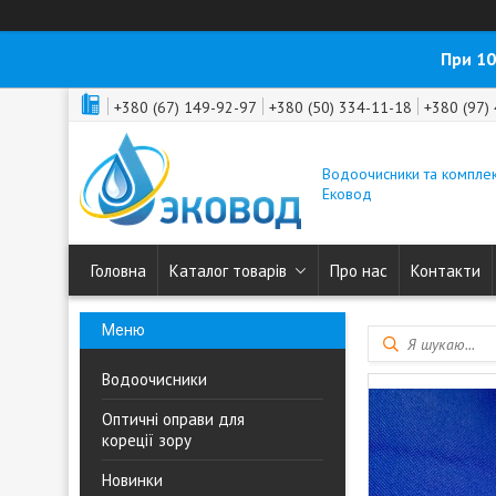
При 10
+380 (67) 149-92-97
+380 (50) 334-11-18
+380 (97)
Водоочисники та комплек
Ековод
Головна
Каталог товарів
Про нас
Контакти
Водоочисники
Оптичні оправи для
кореції зору
Новинки