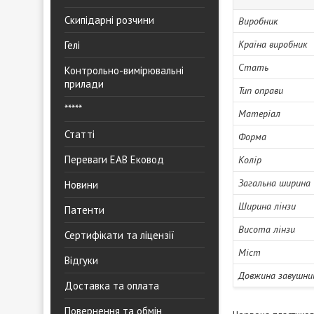
Скипідарні розчини
Виробник
Країна виробник
Гелі
Стать
Контрольно-вимірювальні
прилади
Тип оправи
*****
Матеріал
Статті
Форма
Переваги ЕАВ Ековод
Колір
Загальна ширина
Новини
Ширина лінзи
Патенти
Висота лінзи
Сертифікати та ліцензії
Міст
Відгуки
Довжина завушни
Доставка та оплата
Повернення та обмін