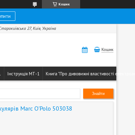
Кошик
упити
 Старокиївська 27, Київ, Україна
Кошик
1
Інструкція МТ-1
Книга "Про дивовижні властивості електроа
Знайти
улярів Marc O'Polo 503038