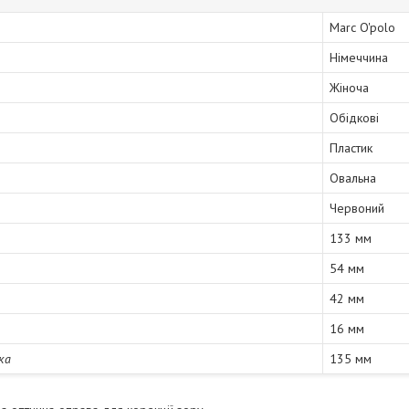
Marc O'polo
Німеччина
Жіноча
Обідкові
Пластик
Овальна
Червоний
133 мм
54 мм
42 мм
16 мм
ка
135 мм