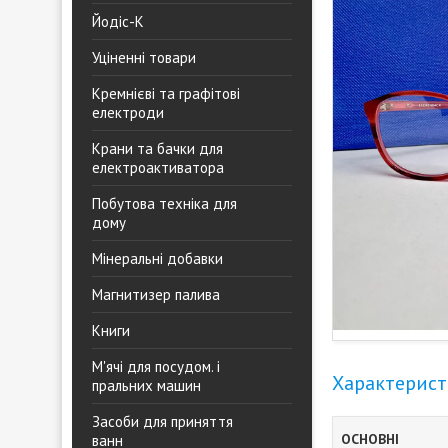
Йодіс-К
Уціненні товари
Кремнієві та графітові
електроди
Крани та бачки для
електроактиватора
Побутова техніка для
дому
Мінеральні добавки
Магнитизер палива
Книги
М'ячі для посудом. і
Характерис
пральних машин
Засоби для приняття
ОСНОВНІ
ванн