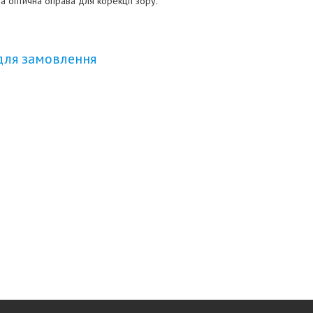
а оптична оправа для корекції зору.
для замовлення