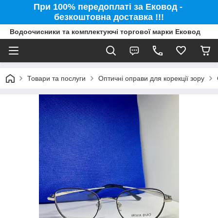
При 100% передоплаті за Ековод -
безкоштовна доставка !!!
Водоочисники та комплектуючі торгової марки Ековод
Товари та послуги
Оптичні оправи для корекції зору