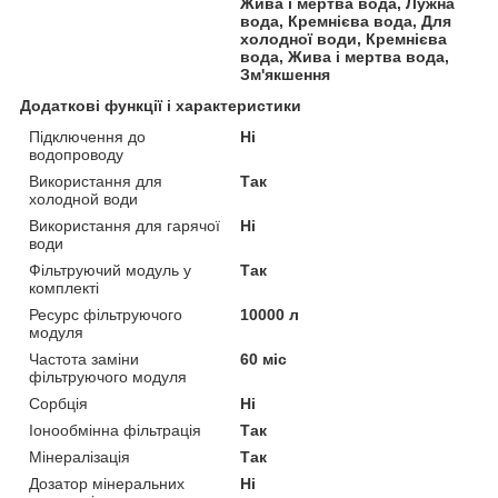
Жива і мертва вода, Лужна
вода, Кремнієва вода, Для
холодної води, Кремнієва
вода, Жива і мертва вода,
Зм'якшення
Додаткові функції і характеристики
Підключення до
Ні
водопроводу
Використання для
Так
холодной води
Використання для гарячої
Ні
води
Фільтруючий модуль у
Так
комплекті
Ресурс фільтруючого
10000 л
модуля
Частота заміни
60 міс
фільтруючого модуля
Сорбція
Ні
Іонообмінна фільтрація
Так
Мінералізація
Так
Дозатор мінеральних
Ні