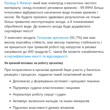
Ековод 6 Жемчуг
який має електрод з екологічно чистого
матеріалу, склад основної речовини кремнію - 99,99%! Більш
інтенсивно відбувається насичення води іонами кремнію і
кисню. Ви будете приємно здивовані результатом не тільки
більш тривалою експлуатацією анода, а й показниками
обробленої води. До кожного анода буде додаватися
сертифікат якості!
У комплект входить
Титанове кріплення
(91,7%) яке має
високу корозійну стійкість, має високу термічну стабільність і
не кришиться при тривалій роботі під напругою в умовах
нагрівання до 400 градусів С, також Ви можете ознайомитись
з
сертифікатами якості та відповідності
.
Як кремній впливає на роботу організму
При потраплянні в організм кремній бере участь у багатьох
реакціях і процесах, надаючи такий позитивний вплив:
Допомагає у формуванні кісткової і хрящової тканини.
Підтримує судини еластичними і міцними.
Нормалізує роботу серця і судин.
Активізує засвоєння кальцію та інших мінералів.
Підсилює властивості деяких вітамінів.