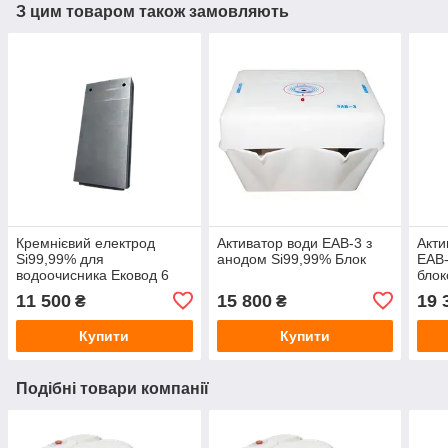
З цим товаром також замовляють
Кремнієвий електрод
Активатор води ЕАВ-3 з
Акти
Si99,99% для
анодом Si99,99% Блок
ЕАВ-
водоочисника Ековод 6
бло
"Жемчуг" з титановим
11 500
15 800
19 
₴
₴
кріпленням
Купити
Купити
Подібні товари компанії