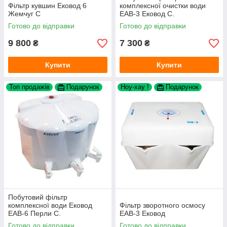
Фільтр кувшин Ековод 6
комплексної очистки води
Жемчуг С
ЕАВ-3 Ековод С.
Готово до відправки
Готово до відправки
9 800
7 300
₴
₴
Купити
Купити
Топ продажів
Подарунок
Ноу-хау !
Подарунок
Побутовий фільтр
комплексної води Ековод
Фільтр зворотного осмосу
ЕАВ-6 Перли С.
ЕАВ-3 Ековод
Готово до відправки
Готово до відправки