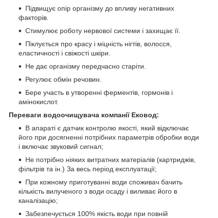
Підвищує опір організму до впливу негативних
факторів.
Стимулює роботу нервової системи і захищає її.
Піклується про красу і міцність нігтів, волосся,
еластичності і свіжості шкіри.
Не дає організму передчасно старіти.
Регулює обмін речовин.
Бере участь в утворенні ферментів, гормонів і
амінокислот.
Переваги водоочищувача компанії Ековод:
В апараті є датчик контролю якості, який відключає
його при досягненні потрібних параметрів обробки води
і включає звуковий сигнал;
Не потрібно ніяких витратних матеріалів (картриджів,
фільтрів та ін.) За весь період експлуатації;
При кожному приготуванні води споживач бачить
кількість вилученого з води осаду і виливає його в
каналізацію;
Забезпечується 100% якість води при повній