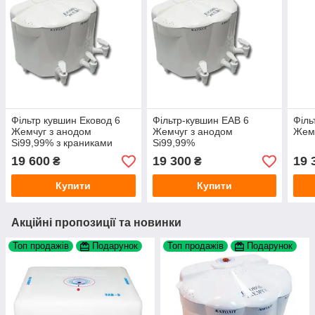
Фільтр кувшин Ековод 6
Фільтр-кувшин ЕАВ 6
Філь
Жемчуг з анодом
Жемчуг з анодом
Жемч
Si99,99% з краниками
Si99,99%
США
19 600
19 300
19 
₴
₴
Купити
Купити
Акційні пропозиції та новинки
Топ продажів
Подарунок
Топ продажів
Подарунок