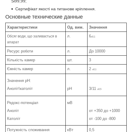
Si99,99;
Сертифікат якості на титанове кріплення.
Основные технические данные
Характеристики
Од. вим.
Значення
л.
6
Обсяг води, що заливається в
±0,1
апарат
Ресурс роботи
л.
До 10000
Кількість камер
шт.
3
Ємність камер
л.
2
±0,1
Значення pH:
Аноліт\католіт
рН
3/11
±0,5
Редокс-потенціал
мВ
Аноліт
от +350 до +1000
Католіт
от -100 до -800
Потужність споживання
кВт
0,5