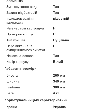
елементів
Зм'якшування води
Так
Захист від бактерій
Так
Індикатор заміни
відсутній
картриджа
Регенерація картриджа
Ні
Прозорий корпус
Ні
Тип кришки
Суцільна
Перемикання "з
Ні
очищенням/без очистки"
Нековзна основа
Так
Колір корпусу
Білий
Габаритні розміри
Висота
260 мм
Ширина
340 мм
Глибина
300 мм
Вага
4 кг
Користувальницькі характеристики
Країна
Україна