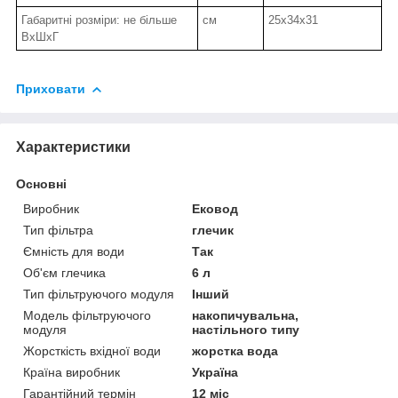
Габаритні розміри: не більше
см
25х34х31
ВхШхГ
Приховати
Характеристики
Основні
Виробник
Ековод
Тип фільтра
глечик
Ємність для води
Так
Об'єм глечика
6 л
Тип фільтруючого модуля
Інший
Модель фільтруючого
накопичувальна,
модуля
настільного типу
Жорсткість вхідної води
жорстка вода
Країна виробник
Україна
Гарантійний термін
12 міс