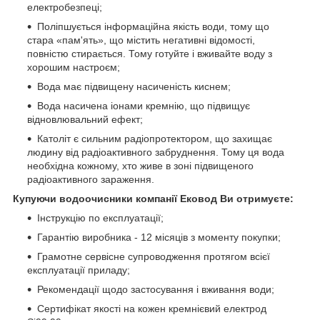
електробезпеці;
Поліпшується інформаційна якість води, тому що
стара «пам'ять», що містить негативні відомості,
повністю стирається. Тому готуйте і вживайте воду з
хорошим настроєм;
Вода має підвищену насиченість киснем;
Вода насичена іонами кремнію, що підвищує
відновлювальний ефект;
Католіт є сильним радіопротектором, що захищає
людину від радіоактивного забруднення. Тому ця вода
необхідна кожному, хто живе в зоні підвищеного
радіоактивного зараження.
Купуючи водоочисники компанії Ековод Ви отримуєте:
Інструкцію по експлуатації;
Гарантію виробника - 12 місяців з моменту покупки;
Грамотне сервісне супроводження протягом всієї
експлуатації приладу;
Рекомендації щодо застосування і вживання води;
Сертифікат якості на кожен кремнієвий електрод