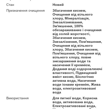
Стан
Новий
Призначення очищення
Збагачення киснем,
Очищення від вільного
хлору, Мінералізація,
Знезалізнювання,
Зм'якшення, 100%
обезараживание і очищення
від солей жорсткості,
Збагачення киснем,
Знезалізнення, Пом'якшення,
Очищення від вільного
хлору, Збагачення киснем,
Пом'якшення, Очищення від
вільного хлору, повне
знезараження води та
насичення її кремнієм,
Додання воді оздоровлюючі
властивості, Підвищений
вміст кисню, Біологічно
активна вода, Насичення
води іонами кремнію, Жива
вода, електроактивовані
вода
Використання
Для питної води, Корисна
вода, активована вода,
Електроактивовані вода,