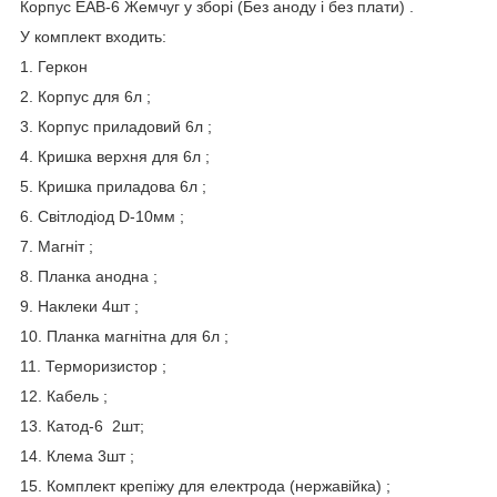
Корпус ЕАВ-6 Жемчуг у зборі (Без аноду і без плати) .
У комплект входить:
1. Геркон
2. Корпус для 6л ;
3. Корпус приладовий 6л ;
4. Кришка верхня для 6л ;
5. Кришка приладова 6л ;
6. Світлодіод D-10мм ;
7. Магніт ;
8. Планка анодна ;
9. Наклеки 4шт ;
10. Планка магнітна для 6л ;
11. Терморизистор ;
12. Кабель ;
13. Катод-6 2шт;
14. Клема 3шт ;
15. Комплект крепіжу для електрода (нержавійка) ;