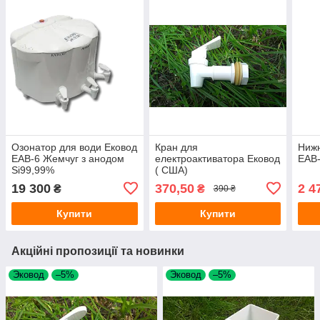
Озонатор для води Ековод
Кран для
Нижн
ЕАВ-6 Жемчуг з анодом
електроактиватора Ековод
ЕАВ
Si99,99%
( США)
19 300
370,50
2 4
₴
₴
390 ₴
Купити
Купити
Акційні пропозиції та новинки
Эковод
–5%
Эковод
–5%