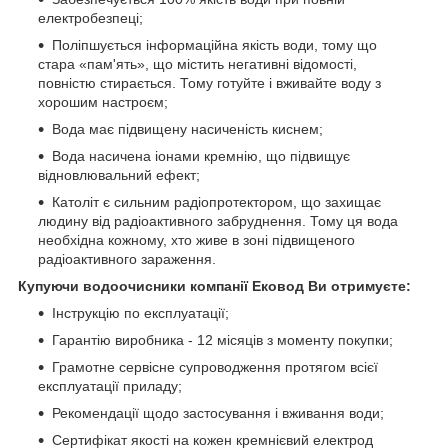
електробезпеці;
Поліпшується інформаційна якість води, тому що
стара «пам'ять», що містить негативні відомості,
повністю стирається. Тому готуйте і вживайте воду з
хорошим настроєм;
Вода має підвищену насиченість киснем;
Вода насичена іонами кремнію, що підвищує
відновлювальний ефект;
Католіт є сильним радіопротектором, що захищає
людину від радіоактивного забруднення. Тому ця вода
необхідна кожному, хто живе в зоні підвищеного
радіоактивного зараження.
Купуючи водоочисники компанії Ековод Ви отримуєте:
Інструкцію по експлуатації;
Гарантію виробника - 12 місяців з моменту покупки;
Грамотне сервісне супроводження протягом всієї
експлуатації приладу;
Рекомендації щодо застосування і вживання води;
Сертифікат якості на кожен кремнієвий електрод