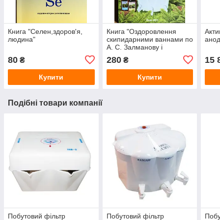
Книга "Селен,здоров'я,
Книга "Оздоровлення
Акти
людина"
скипидарними ваннами по
анод
А. С. Залманову і
активированой водою"
80
280
15 
₴
₴
Куртов В. Д. і Єрьомка В.
Д.
Купити
Купити
Подібні товари компанії
Побутовий фільтр
Побутовий фільтр
Побу