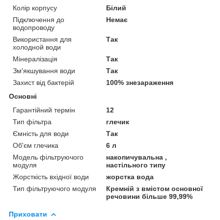
Колір корпусу
Білий
Підключення до
Немає
водопроводу
Використання для
Так
холодной води
Мінералізація
Так
Зм'якшування води
Так
Захист від бактерій
100% знезараження
Основні
Гарантійний термін
12
Тип фільтра
глечик
Ємність для води
Так
Об'єм глечика
6 л
Модель фільтруючого
накопичувальна ,
модуля
настільного типу
Жорсткість вхідної води
жорстка вода
Тип фільтруючого модуля
Кремній з вмістом основної
речовини більше 99,99%
Приховати