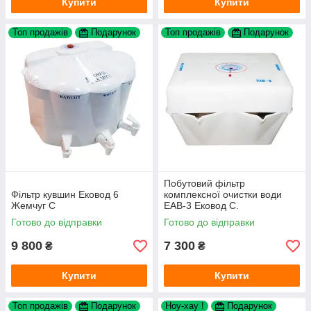
Купити
Купити
Топ продажів
Подарунок
Топ продажів
Подарунок
Побутовий фільтр
Фільтр кувшин Ековод 6
комплексної очистки води
Жемчуг С
ЕАВ-3 Ековод С.
Готово до відправки
Готово до відправки
9 800
7 300
₴
₴
Купити
Купити
Топ продажів
Подарунок
Ноу-хау !
Подарунок