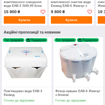
комплексного очищення
комплексної очистки води
очис
води ЕАВ-3 Si99,99 Блок
Ековод ЕАВ-6 Жемчуг з
Жемч
Ековод
блоком для кухні
Si99
15 800
9 800
19 
₴
₴
Купити
Купити
Акційні пропозиції та новинки
Топ продажів
Подарунок
Топ продажів
Подарунок
Пом'якшувач води ЕАВ-3
Фільтр-кувшин ЕАВ-6 Жемчуг
Ековод
з блоком .
Готово до відправки
Готово до відправки