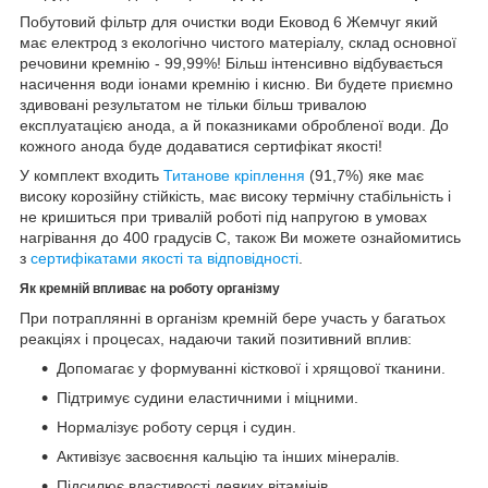
Побутовий фільтр для очистки води Ековод 6 Жемчуг який
має електрод з екологічно чистого матеріалу, склад основної
речовини кремнію - 99,99%! Більш інтенсивно відбувається
насичення води іонами кремнію і кисню. Ви будете приємно
здивовані результатом не тільки більш тривалою
експлуатацією анода, а й показниками обробленої води. До
кожного анода буде додаватися сертифікат якості!
У комплект входить
Титанове кріплення
(91,7%) яке має
високу корозійну стійкість, має високу термічну стабільність і
не кришиться при тривалій роботі під напругою в умовах
нагрівання до 400 градусів С, також Ви можете ознайомитись
з
сертифікатами якості та відповідності
.
Як кремній впливає на роботу організму
При потраплянні в організм кремній бере участь у багатьох
реакціях і процесах, надаючи такий позитивний вплив:
Допомагає у формуванні кісткової і хрящової тканини.
Підтримує судини еластичними і міцними.
Нормалізує роботу серця і судин.
Активізує засвоєння кальцію та інших мінералів.
Підсилює властивості деяких вітамінів.