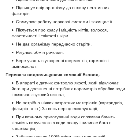
Підвищує опір організму до впливу негативних
факторів.
Стимулює роботу нервової системи і захищає її.
Піклується про красу і міцність нігтів, волосся,
еластичності і свіжості шкіри.
Не дає організму передчасно старіти.
Регулює обмін речовин.
Бере участь в утворенні ферментів, гормонів і
амінокислот.
Переваги водоочищувача компанії Ековод:
В апараті є датчик контролю якості, який відключає
його при досягненні потрібних параметрів обробки води
і включає звуковий сигнал;
Не потрібно ніяких витратних матеріалів (картриджів,
фільтрів та ін.) За весь період експлуатації;
При кожному приготуванні води споживач бачить
кількість вилученого з води осаду і виливає його в
каналізацію;
Забезпечується 100% якість води при повній