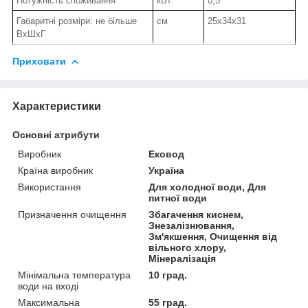
Потужність споживання
кВт
0,5
Габаритні розміри: не більше
см
25х34х31
ВхШхГ
Приховати
Характеристики
Основні атрибути
Виробник
Ековод
Країна виробник
Україна
Використання
Для холодної води, Для
питної води
Призначення очищення
Збагачення киснем,
Знезалізнювання,
Зм'якшення, Очищення від
вільного хлору,
Мінералізація
Мінімальна температура
10 град.
води на вході
Максимальна
55 град.