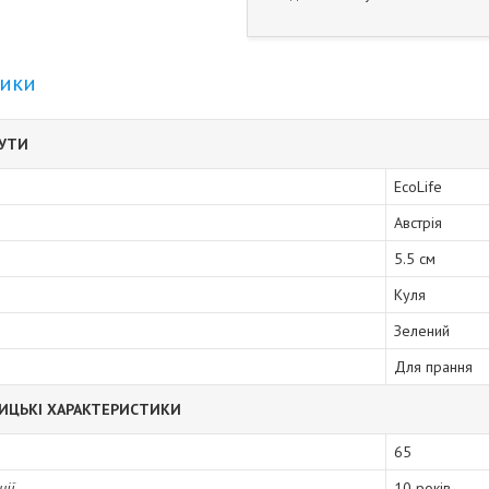
тики
БУТИ
EcoLife
Австрія
5.5 см
Куля
Зелений
Для прання
ИЦЬКІ ХАРАКТЕРИСТИКИ
65
ції
10 років