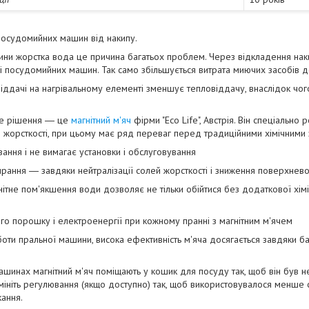
 посудомийних машин від накипу.
ни жорстка вода це причина багатьох проблем. Через відкладення накипу
і посудомийних машин. Так само збільшується витрата миючих засобів д
ддачі на нагрівальному елементі зменшує тепловіддачу, внаслідок чого
не рішення ― це
магнітний м'яч
фірми "Eco Life", Австрія. Він спеціальн
і жорсткості, при цьому має ряд переваг перед традиційними хімічними 
вання і не вимагає установки і обслуговування
прання ― завдяки нейтралізації солей жорсткості і зниження поверхнево
агнітне пом'якшення води дозволяє не тільки обійтися без додаткової хі
ого порошку і електроенергії при кожному пранні з магнітним м'ячем
оботи пральної машини, висока ефективність м'яча досягається завдяки 
шинах магнітний м'яч поміщають у кошик для посуду так, щоб він був не
мініть регулювання (якщо доступно) так, щоб використовувалося менше 
кання.