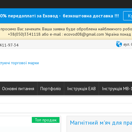
0% передоплаті за Ековод - безкоштовна доставка !!!
К
с, просимо Вас зачекати. Ваша заявка буде оброблена найближчого робочо
+38(050)3341118 або e-mail : ecovod08@gmail.com Україна понад у
вул.
 411-97-34
туючі торгової марки
Основні питання
Портфоліо
Інструкція ЕАВ
Інструкція МВ-
Топ продаж
Магнітний м'яч для пр