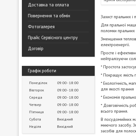
Доставка та оплата
Повернення та обмін
Захист пральних і
Для пральної маши
Фотогалерея
поломки пральних 
Прайс Сервісного центру
Зменшення теплові
електроенергії.
Договір
Просте і ефектив
нейтралізуючи сол
* Простота застосу
Графік роботи
* Покращує якість 
Понеділок
09:00
18:00
* Екологічність, м
для якості прання
Вівторок
09:00
18:00
* Економія пральн
Середа
09:00
18:00
Четвер
09:00
18:00
* Довговічність р
всього прання.
Пʼятниця
09:00
18:00
В посудомийних ма
Субота
Вихідний
миючого засобу. З
Неділя
Вихідний
засобів для полос