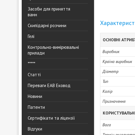
Засоби для приняття
ванн
Характерис
Скипідарні розчини
Гелі
ОСНОВНІ АТРИ
Контрольно-вимірювальні
Виробник
прилади
Країна виробник
*****
Діаметр
Статті
Тип
Переваги ЕАВ Ековод
Колір
Новини
Призначення
Патенти
КОРИСТУВАЛЬН
Сертифікати та ліцензії
Вага
Відгуки
Термін експлуата