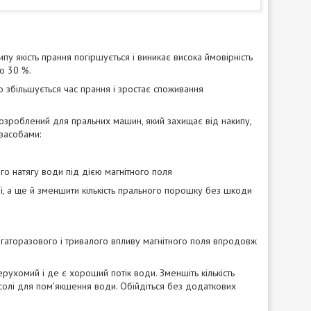
 якість прання погіршується і виникає висока ймовірність
о 30 %.
 збільшується час прання і зростає споживання
о розроблений для пральних машин, який захищає від накипу,
засобами:
го натягу води під дією магнітного поля
мії, а ще й зменшити кількість прального порошку без шкоди
багаторазового і тривалого впливу магнітного поля впродовж
рухомий і де є хороший потік води. Зменшіть кількість
солі для пом'якшення води. Обійдіться без додаткових