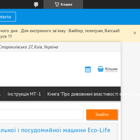
Кошик
упити
го дня . Для екстреного зв'язку : Вайбер, телеграм, Ватсааб
се !!!
 Старокиївська 27, Київ, Україна
Кошик
1
Інструкція МТ-1
Книга "Про дивовижні властивості електроа
Знайти
альної і посудомийної машини Eco-Life