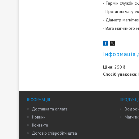
- Термін служби с
- Протягом часу е
- Діаметр магнітн
- Вага магнітного 
Інформація 
Ціна:
250 ₴
Спосіб упаковки:
ІНФОРМАЦІЯ
ПРОДУКЦІ
Доставка та оплата
Водооч
Новини
Магніти
Контакти
Договір співробітництва