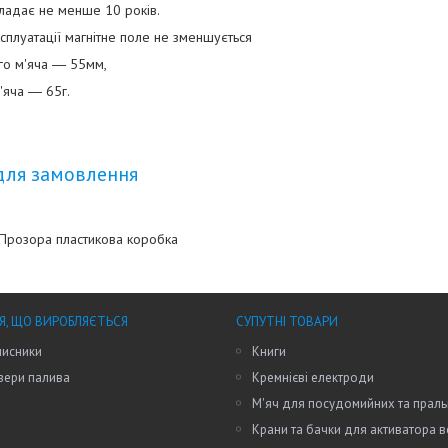
кладає не менше 10 років.
ксплуатації магнітне поле не зменшується
ого м'яча ― 55мм,
м'яча ― 65г.
для замовлення
Прозора пластикова коробка
Я, ЩО ВИРОБЛЯЄТЬСЯ
СУПУТНІ ТОВАРИ
исники
Книги
зери палива
Кремнієві електроди
М'яч для посудомийних та прал
Крани та бачки для активатора 