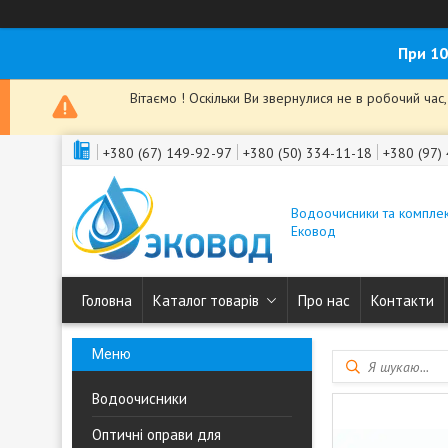
При 10
Вітаємо ! Оскільки Ви звернулися не в робочий ча
+380 (67) 149-92-97
+380 (50) 334-11-18
+380 (97)
Водоочисники та комплек
Ековод
Головна
Каталог товарів
Про нас
Контакти
Водоочисники
Оптичні оправи для