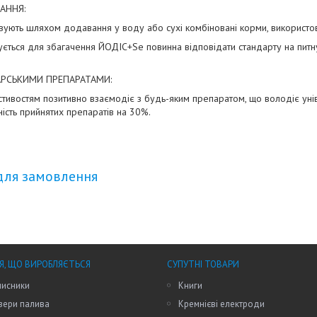
АННЯ:
ують шляхом додавання у воду або сухі комбіновані корми, використов
ується для збагачення ЙОДІС+Se повинна відповідати стандарту на пит
АРСЬКИМИ ПРЕПАРАТАМИ:
стивостям позитивно взаємодіє з будь-яким препаратом, що володіє унів
ість прийнятих препаратів на 30%.
для замовлення
Я, ЩО ВИРОБЛЯЄТЬСЯ
СУПУТНІ ТОВАРИ
исники
Книги
зери палива
Кремнієві електроди