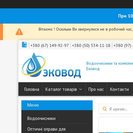
При 10
Вітаємо ! Оскільки Ви звернулися не в робочий ча
+380 (67) 149-92-97
+380 (50) 334-11-18
+380 (97)
Водоочисники та комплек
Ековод
Головна
Каталог товарів
Про нас
Контакти
Водоочисники
Оптичні оправи для