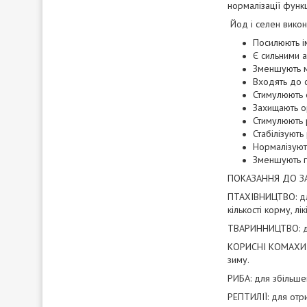
нормалізації функ
Йод і селен викону
Посилюють ім
Є сильними 
Зменшують м
Входять до с
Стимулюють о
Захищають ор
Стимулюють 
Стабілізують
Нормалізуют
Зменшують г
ПОКАЗАННЯ ДО З
ПТАХІВНИЦТВО: для
кількості корму, лікі
ТВАРИННИЦТВО: для
КОРИСНІ КОМАХИ (б
зиму.
РИБА: для збільше
РЕПТИЛІЇ: для отр