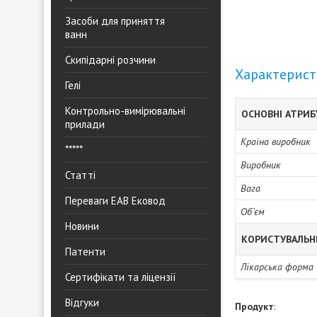
Засоби для приняття
ванн
Скипідарні розчини
Характерис
Гелі
Контрольно-вимірювальні
ОСНОВНІ АТРИ
прилади
Країна виробник
*****
Виробник
Статті
Вага
Переваги ЕАВ Ековод
Об`єм
Новини
КОРИСТУВАЛЬН
Патенти
Лікарська форма
Сертифікати та ліцензії
Відгуки
Продукт
: