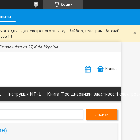
Кошик
упити
го дня . Для екстреного зв'язку : Вайбер, телеграм, Ватсааб
се !!!
 Старокиївська 27, Київ, Україна
Кошик
1
Інструкція МТ-1
Книга "Про дивовижні властивості електроа
Знайти
ин)