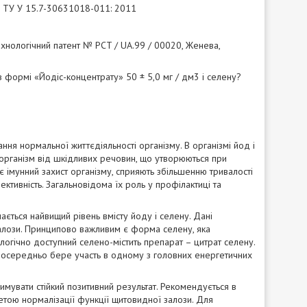
в ТУ У 15.7-30631018-011: 2011
хнологічний патент № PCT / UA.99 / 00020, Женева,
 в формі «Йодіс-концентрату» 50 ± 5,0 мг / дм3 і селену?
я нормальної життєдіяльності організму. В організмі йод і
організм від шкідливих речовин, що утворюються при
ює імунний захист організму, сприяють збільшенню тривалості
ктивність. Загальновідома їх роль у профілактиці та
чається найвищий рівень вмісту йоду і селену. Дані
залози. Принципово важливим є форма селену, яка
огічно доступний селено-містить препарат – цитрат селену.
езпосередньо бере участь в одному з головних енергетичних
мувати стійкий позитивний результат. Рекомендується в
етою нормалізації функції щитовидної залози. Для