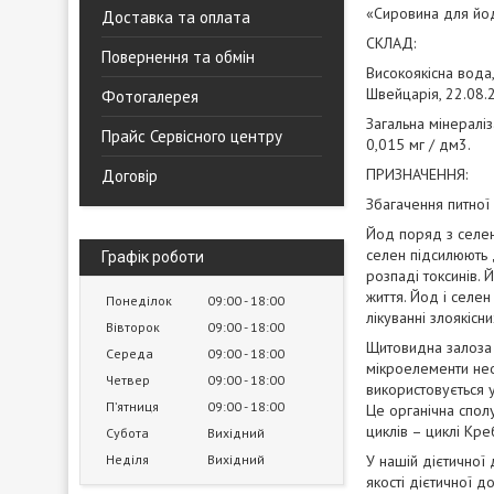
«Сировина для йод
Доставка та оплата
СКЛАД:
Повернення та обмін
Високоякісна вода
Швейцарія, 22.08.
Фотогалерея
Загальна мінераліз
Прайс Сервісного центру
0,015 мг / дм3.
ПРИЗНАЧЕННЯ:
Договір
Збагачення питної
Йод поряд з селен
селен підсилюють 
Графік роботи
розпаді токсинів. 
життя. Йод і селен
Понеділок
09:00
18:00
лікуванні злоякісн
Вівторок
09:00
18:00
Щитовидна залоза м
Середа
09:00
18:00
мікроелементи нео
Четвер
09:00
18:00
використовується 
Пʼятниця
09:00
18:00
Це органічна спол
циклів – циклі Кре
Субота
Вихідний
Неділя
Вихідний
У нашій дієтичної
якості дієтичної 