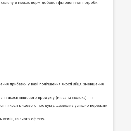
і селену в межах норм добової фізіологічної потреби.
ння прибавки у вазі, поліпшення якості яйця, зменшення
 якості кінцевого продукту (м'яса та молока) і ін
і і якості кінцевого продукту, дозволяє успішно пережити
альнозміцнюючого ефекту.