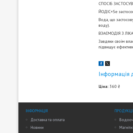
СПОСІБ ЗАСТОСУВ
ЙОДІС+Se застосов
Вода, що застосов
воду).
ВЗАЄМОДІЯ З ЛІК
Завдяки своїм вла
підвищує ефективн
Інформація 
Ціна:
360 ₴
ІНФОРМАЦІЯ
ПРОДУКЦІ
Доставка та оплата
Водооч
Новини
Магніти