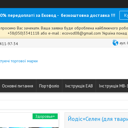
0% передоплаті за Ековод - безкоштовна доставка !!!
К
с, просимо Вас зачекати. Ваша заявка буде оброблена найближчого робочо
+38(050)3341118 або e-mail : ecovod08@gmail.com Україна понад у
вул.
 411-97-34
туючі торгової марки
Основні питання
Портфоліо
Інструкція ЕАВ
Інструкція МВ-
Здоровье+
Йодіс+Селен (для твар