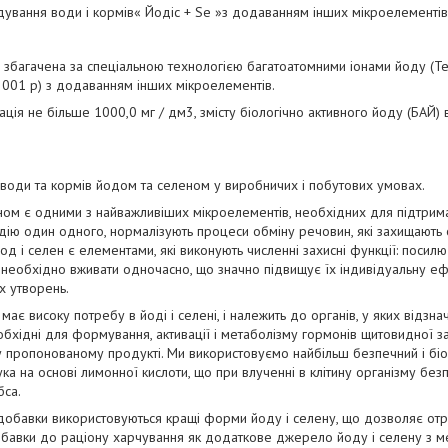
ування води і кормів« Йодіс + Se »з додаванням інших мікроелементі
, збагачена за спеціальною технологією багатоатомними іонами йоду (Те
2001 р) з додаванням інших мікроелементів.
ація не більше 1000,0 мг / дм3, змісту біологічно активного йоду (БАЙ)
 води та кормів йодом та селеном у виробничих і побутових умовах.
ом є одними з найважливіших мікроелементів, необхідних для підтриманн
дію один одного, нормалізують процеси обміну речовин, які захищають 
Йод і селен є елементами, які виконують численні захисні функції: посил
 необхідно вживати одночасно, що значно підвищує їх індивідуальну ефе
их утворень.
ає високу потребу в йоді і селені, і належить до органів, у яких відзна
бхідні для формування, активації і метаболізму гормонів щитовидної 
у пропонованому продукті. Ми використовуємо найбільш безпечний і біол
ука на основі лимонної кислоти, що при влученні в клітину організму б
бса.
 добавки використовуються кращі форми йоду і селену, що дозволяє отри
добавки до раціону харчування як додаткове джерело йоду і селену з м