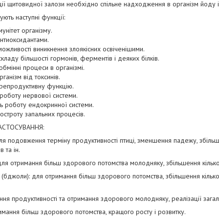
ції щитовидної залози необхідно спільне надходження в організм йоду 
ють наступні функції:
унітет організму.
антиоксидантами.
ожливості виникнення злоякісних освіченішими.
кладу більшості гормонів, ферментів і деяких білків.
бмінні процеси в організмі.
ганізм від токсинів.
репродуктивну функцію.
 роботу нервової системи.
ь роботу ендокринної системи.
остроту запальних процесів.
АСТОСУВАННЯ:
 подовження терміну продуктивності птиці, зменшення падежу, збільше
в та ін.
 отримання більш здорового потомства молодняку, збільшення кількості і
джоли): для отримання більш здорового потомства, збільшення кількост
ння продуктивності та отримання здорового молодняку, реалізації заг
имання більш здорового потомства, кращого росту і розвитку.