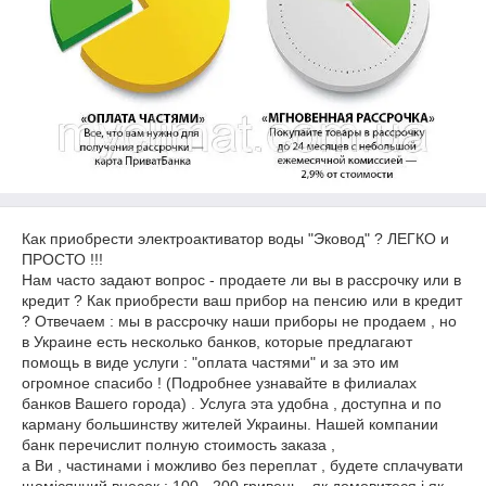
Как приобрести электроактиватор воды "Эковод" ? ЛЕГКО и
ПРОСТО !!!
Нам часто задают вопрос - продаете ли вы в рассрочку или в
кредит ? Как приобрести ваш прибор на пенсию или в кредит
? Отвечаем : мы в рассрочку наши приборы не продаем , но
в Украине есть несколько банков, которые предлагают
помощь в виде услуги : "оплата частями" и за это им
огромное спасибо ! (Подробнее узнавайте в филиалах
банков Вашего города) . Услуга эта удобна , доступна и по
карману большинству жителей Украины. Нашей компании
банк перечислит полную стоимость заказа ,
а Ви , частинами і можливо без переплат , будете сплачувати