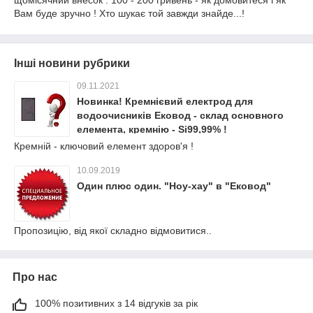
щомісячний внесок : 100 - 200 гривень - як домовитеся і як
Вам буде зручно ! Хто шукає той завжди знайде...!
Інші новини рубрики
09.11.2021
Новинка! Кремнієвий електрод для
водоочисників Ековод - склад основного
елемента, кремнію - Si99,99% !
Кремній - ключовий елемент здоров'я !
10.09.2019
Один плюс один. "Ноу-хау" в "Ековод"
Пропозицію, від якої складно відмовитися..
Про нас
100% позитивних з 14 відгуків за рік