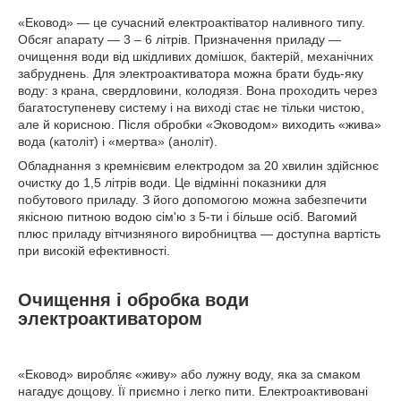
«Ековод» — це сучасний електроактіватор наливного типу.
Обсяг апарату — 3 – 6 літрів. Призначення приладу —
очищення води від шкідливих домішок, бактерій, механічних
забруднень. Для электроактиватора можна брати будь-яку
воду: з крана, свердловини, колодязя. Вона проходить через
багатоступеневу систему і на виході стає не тільки чистою,
але й корисною. Після обробки «Эководом» виходить «жива»
вода (католіт) і «мертва» (аноліт).
Обладнання з кремнієвим електродом за 20 хвилин здійснює
очистку до 1,5 літрів води. Це відмінні показники для
побутового приладу. З його допомогою можна забезпечити
якісною питною водою сім'ю з 5-ти і більше осіб. Вагомий
плюс приладу вітчизняного виробництва — доступна вартість
при високій ефективності.
Очищення і обробка води
электроактиватором
«Ековод» виробляє «живу» або лужну воду, яка за смаком
нагадує дощову. Її приємно і легко пити. Електроактивовані