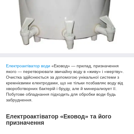
Електроактіватор води
«Ековод» — прилад, призначення
якого — перетворювати звичайну воду в «живу» і «мертву».
Очистка здійснюється за допомогою унікальної системи з
кремнієвими електродами, що не тільки позбавляє воду від
хвороботворних бактерій і бруду, але й минерализует її.
Побутове обладнання підходить для обробки води будь
забруднення.
Електроактіватор «Ековод» та його
призначення