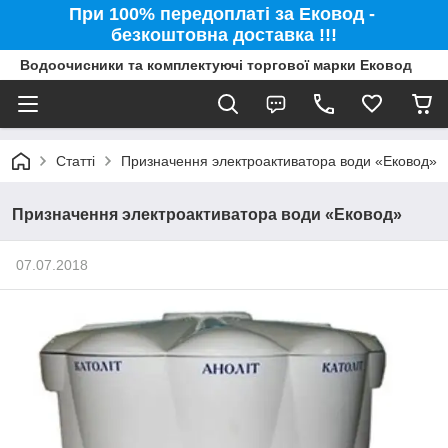
При 100% передоплаті за Ековод -
безкоштовна доставка !!!
Водоочисники та комплектуючі торгової марки Ековод
Статті
Призначення электроактиватора води «Ековод»
Призначення электроактиватора води «Ековод»
07.07.2018