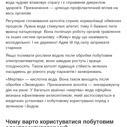
вода чудово втамовує спрагу і є справжнім джерелом
здоров'я. Призначення — цілюще-профілактичний вплив на
весь організм.
Регулярне споживання католіта сприяє нормалізації обмінних
процесів. Лужна вода стимулює апетит, тому її бажано пити
вранці натщесерце. Вона поліпшує роботу органів травлення
та інших систем організму. «Живу» воду ще називають
молодильної. І не даремно! Адже їй під силу затримати
старіння.
Якщо поливати рослини водою після обробки побутовим
электроактиватором, вони швидше ростуть і краще
плодоносять. Також католіт підвищує стійкість зелених
насаджень до різного роду паразитів і захворювань.
«Мертва» — кислотна вода. Вона також виходить після
обробки «Эководом». Призначення аноліта — знезаражуючу
дію на рани. У багатьох країнах «мертва» вода офіційно
визнана ефективним антисептиком, який застосовується в
медичних установах і побутовому користуванні поряд з
зеленкою і йодом.
Чому варто користуватися побутовим