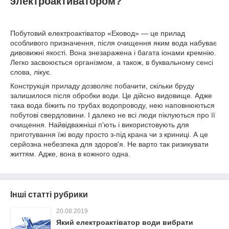
электроактиватором?
Побутовий електроактіватор «Ековод» — це прилад
особливого призначення, після очищення яким вода набуває
дивовижні якості. Вона знезаражена і багата іонами кремнію.
Легко засвоюється організмом, а також, в буквальному сенсі
слова, лікує.
Конструкція приладу дозволяє побачити, скільки бруду
залишилося після обробки води. Це дійсно видовище. Адже
така вода біжить по трубах водопроводу, нею наповнюються
побутові свердловини. І далеко не всі люди піклуються про її
очищення. Найвідважніші п'ють і використовують для
приготування їжі воду просто з-під крана чи з криниці. А це
серйозна небезпека для здоров'я. Не варто так ризикувати
життям. Адже, вона в кожного одна.
Інші статті рубрики
20.08.2019
Який електроактіватор води вибрати